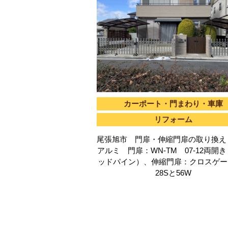
カーポート・門まわり・車庫
リフォーム
尾張旭市 門扉・伸縮門扉の取り換え
アルミ 門扉：WN-TM 07-12両開
ッドパイン）、伸縮門扉：クロスゲー
28Sと56W