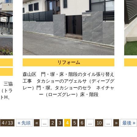
リフォーム
森山区 門・塀・床・階段のタイル張り替え
工事 タカショーのアヴェルサ（ディープグ
 三協
レー）門・塀。タカショーのセラ ネイチャ
き（トラ
ー（ローズグレー）床・階段
トH、
4 / 13
« 先頭
«
...
2
3
4
5
6
...
10
...
»
最後 »