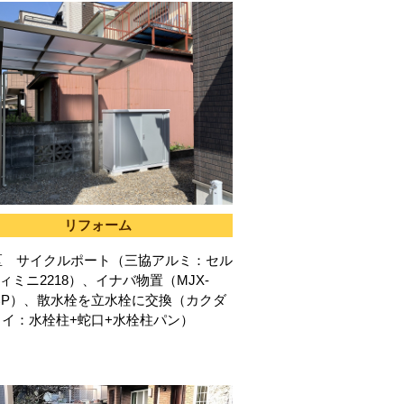
リフォーム
区 サイクルポート（三協アルミ：セル
ィミニ2218）、イナバ物置（MJX-
5CP）、散水栓を立水栓に交換（カクダ
イ：水栓柱+蛇口+水栓柱パン）