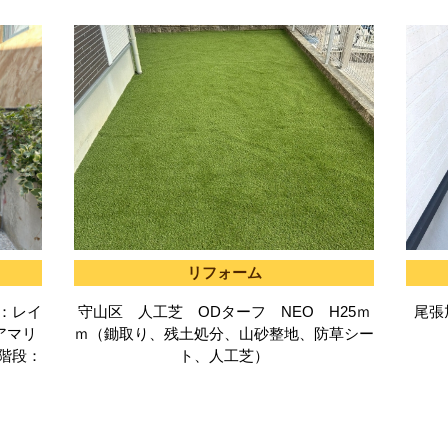
リフォーム
：レイ
守山区 人工芝 ODターフ NEO H25ｍ
尾張
アマリ
ｍ（鋤取り、残土処分、山砂整地、防草シー
階段：
ト、人工芝）